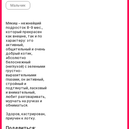
Мальчик
Мякиш – нежнейший
подросток 8-9 мес.,
который прекрасен
как внешне, так и по
характеру: это
активный,
общительный и очень
добрый котик,
абсолютно
белоснежный
(неглухой) с зелеными
грустно-
выразительными
глазами, он активный,
стройный и
подтянутый, ласковый
и внимательный,
любит разговаривать,
мурчать на ручках и
обниматься.
Здоров, кастрирован,
приучен к лотку.
Поделиться: