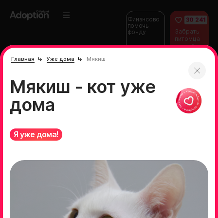
Финансово
30 241
помочь
Забрать
фонду
питомца
домой
Главная
Уже дома
Мякиш
Мякиш - кот уже
дома
Я уже дома!