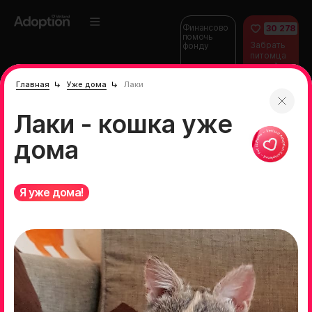
Финансово
30 278
помочь
Забрать
фонду
питомца
домой
Главная
Уже дома
Лаки
Лаки - кошка уже
дома
Я уже дома!