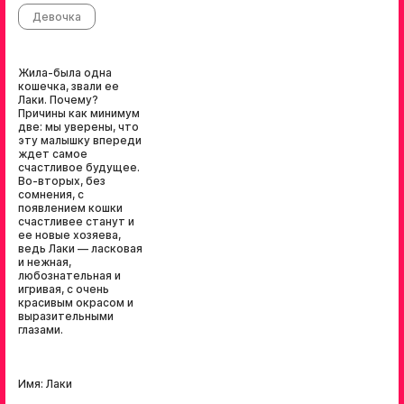
Девочка
Жила-была одна
кошечка, звали ее
Лаки. Почему?
Причины как минимум
две: мы уверены, что
эту малышку впереди
ждет самое
счастливое будущее.
Во-вторых, без
сомнения, с
появлением кошки
счастливее станут и
ее новые хозяева,
ведь Лаки — ласковая
и нежная,
любознательная и
игривая, с очень
красивым окрасом и
выразительными
глазами.
Имя: Лаки