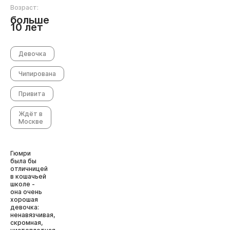
Возраст:
больше
10 лет
Девочка
Чипирована
Привита
Ждёт в
Москве
Гюмри
была бы
отличницей
в кошачьей
школе -
она очень
хорошая
девочка:
ненавязчивая,
скромная,