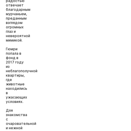
радостью
отвечает
благодарным
мурчаньем,
преданным
взглядом
огромных
глаз и
невероятной
мимикой.
Гюмри
попала в
фонд в
2017 году
из
неблагополучной
квартиры,
где
животные
находились
в
ужасающих
условиях.
Для
знакомства
с
очаровательной
и нежной