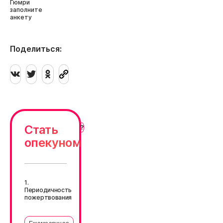
Гюмри
заполните
анкету
Поделиться:
Стать
опекуном
1.
Периодичность
пожертвования