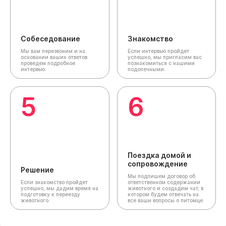
Собеседование
Знакомство
Мы вам перезвоним и на
Если интервью пройдет
основании ваших ответов
успешно, мы пригласим вас
проведем подробное
познакомиться с нашими
интервью.
подопечными.
5
6
Поездка домой и
сопровождение
Решение
Мы подпишем договор об
Если знакомство пройдет
ответственном содержании
успешно, мы дадим время на
животного и создадим чат,
в
подготовку к переезду
котором будем отвечать на
животного.
все ваши вопросы о питомце.