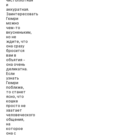
чистоплотная
и
аккуратная.
Заинтересовать
Гюмри
можно
чем-то
вкусненьким,
но не
ждите, что
она сразу
бросится
вам в
объятия -
она очень
деликатна.
Если
узнать
Гюмри
поближе,
то станет
ясно, что
кошке
просто не
хватает
человеческого
общения,
на
которое
она с