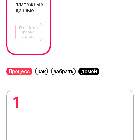
платежные
данные
Перейти к
форме
оплаты
Процесс
как
забрать
домой
1