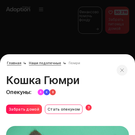
Финансово
30 216
помочь
Забрать
фонду
питомца
домой
Главная
Наши подопечные
Гюмри
Кошка Гюмри
Опекуны:
А
К
В
?
Забрать домой
Стать опекуном