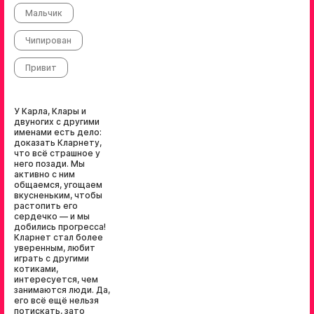
Мальчик
Чипирован
Привит
У Карла, Клары и
двуногих с другими
именами есть дело:
доказать Кларнету,
что всё страшное у
него позади. Мы
активно с ним
общаемся, угощаем
вкусненьким, чтобы
растопить его
сердечко — и мы
добились прогресса!
Кларнет стал более
уверенным, любит
играть с другими
котиками,
интересуется, чем
занимаются люди. Да,
его всё ещё нельзя
потискать, зато