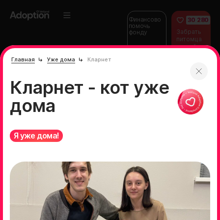
Финансово
30 280
помочь
Забрать
фонду
питомца
домой
Главная
Уже дома
Кларнет
Кларнет - кот уже
дома
Я уже дома!