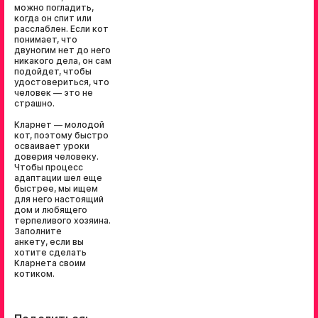
можно погладить,
когда он спит или
расслаблен. Если кот
понимает, что
двуногим нет до него
никакого дела, он сам
подойдет, чтобы
удостовериться, что
человек — это не
страшно.
Кларнет — молодой
кот, поэтому быстро
осваивает уроки
доверия человеку.
Чтобы процесс
адаптации шел еще
быстрее, мы ищем
для него настоящий
дом и любящего
терпеливого хозяина.
Заполните
анкету, если вы
хотите сделать
Кларнета своим
котиком.