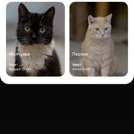
Молчунья
Персик
Возраст:
Возраст:
больше 13 лет
почти 9 лет