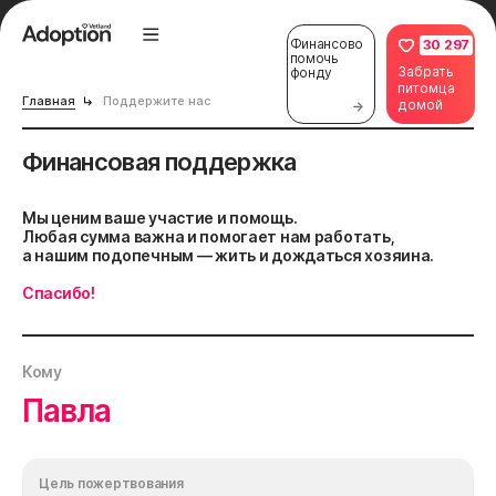
Финансово
30 297
помочь
Забрать
фонду
питомца
Главная
Поддержите нас
домой
Финансовая поддержка
Мы ценим ваше участие и помощь.
Любая сумма важна и помогает нам работать,
а нашим подопечным — жить и дождаться хозяина.
Спасибо!
Кому
Павла
Цель пожертвования