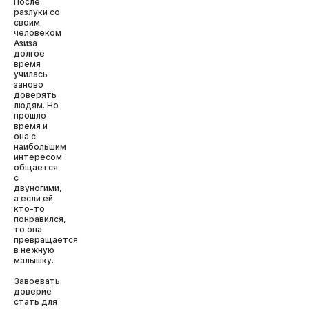
После
разлуки со
своим
человеком
Азиза
долгое
время
училась
заново
доверять
людям. Но
прошло
время и
она с
наибольшим
интересом
общается
с
двуногими,
а если ей
кто-то
понравился,
то она
превращается
в нежную
малышку.
Завоевать
доверие
стать для