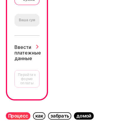
Ввести
платежные
данные
Перейти к
форме
оплаты
Процесс
как
забрать
домой