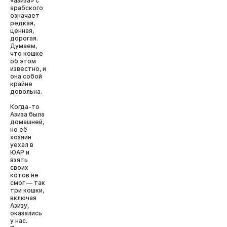
«азиза» с
арабского
означает
редкая,
ценная,
дорогая.
Думаем,
что кошке
об этом
известно, и
она собой
крайне
довольна.
Когда-то
Азиза была
домашней,
но её
хозяин
уехал в
ЮАР и
взять
своих
котов не
смог — так
три кошки,
включая
Азизу,
оказались
у нас.