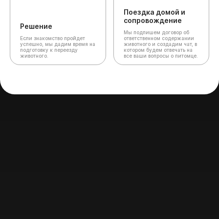
Поездка домой и
сопровождение
Решение
Мы подпишем договор об
Если знакомство пройдет
ответственном содержании
успешно, мы дадим время на
животного и создадим чат,
в
подготовку к переезду
котором будем отвечать на
животного.
все ваши вопросы о питомце.