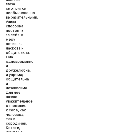
глаза
смотрятся
необыкновенно
выразительными.
Азиза
способна
постоять
за себя, в
меру
активна,
ласкова и
общительна.
Она
одновременно
и
дружелюбна,
и упряма;
общительна
и
независима.
Для неё
важно
уважительное
отношение
к себе, как
человека,
так и
сородичей.
Кстати,