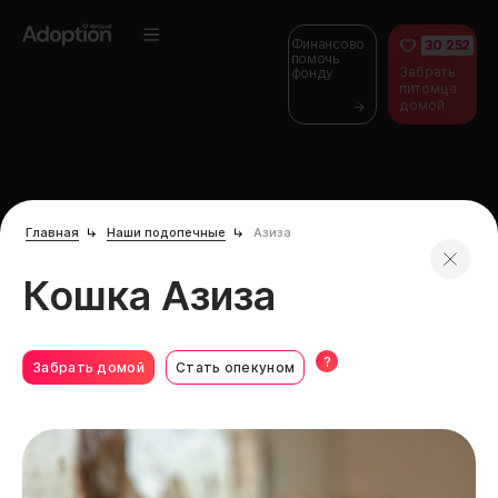
Финансово
30 252
помочь
Забрать
фонду
питомца
домой
Главная
Наши подопечные
Азиза
Кошка Азиза
?
Забрать домой
Стать опекуном