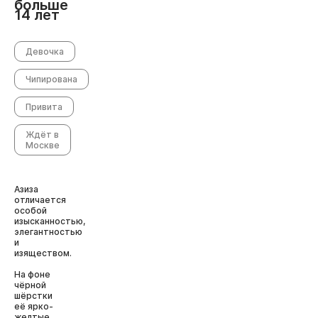
больше
14 лет
Девочка
Чипирована
Привита
Ждёт в
Москве
Азиза
отличается
особой
изысканностью,
элегантностью
и
изяществом.
На фоне
чёрной
шёрстки
её ярко-
желтые