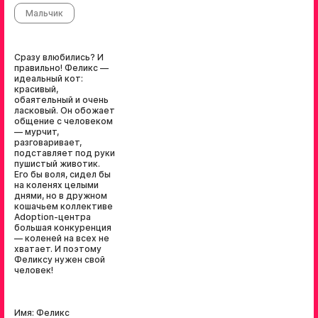
Мальчик
Сразу влюбились? И
правильно! Феликс —
идеальный кот:
красивый,
обаятельный и очень
ласковый. Он обожает
общение с человеком
— мурчит,
разговаривает,
подставляет под руки
пушистый животик.
Его бы воля, сидел бы
на коленях целыми
днями, но в дружном
кошачьем коллективе
Adoption-центра
большая конкуренция
— коленей на всех не
хватает. И поэтому
Феликсу нужен свой
человек!
Имя: Феликс