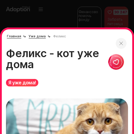
Финансово
30 247
помочь
Забрать
фонду
питомца
домой
Главная
Уже дома
Феликс
Феликс - кот уже
дома
Я уже дома!