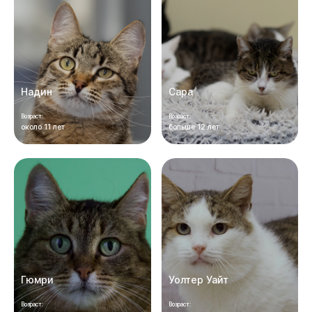
Надин
Сара
Возраст:
Возраст:
около 11 лет
больше 12 лет
Гюмри
Уолтер Уайт
Возраст:
Возраст: