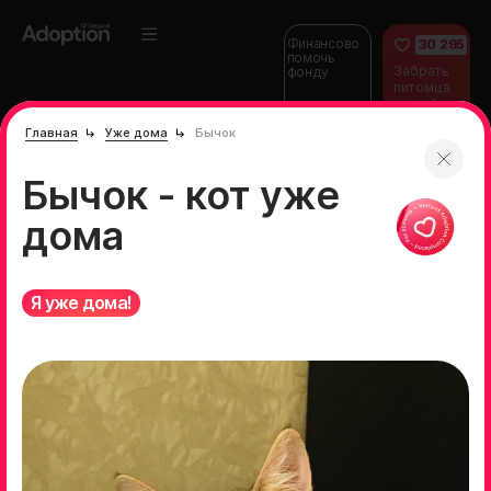
Финансово
30 295
помочь
Забрать
фонду
питомца
домой
Главная
Уже дома
Бычок
Бычок - кот уже
дома
Я уже дома!