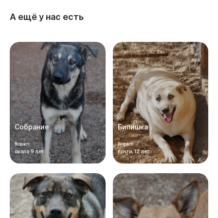
А ещё у нас есть
Собрание
Бипишка
Возраст:
Возраст:
около 9 лет
почти 12 лет