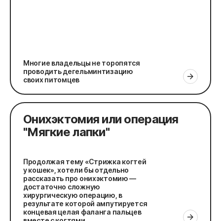
Многие владельцы не торопятся
проводить дегельминтизацию
своих питомцев
Онихэктомия или операция
"Мягкие лапки"
Продолжая тему «Стрижка когтей
у кошек», хотели бы отдельно
рассказать про онихэктомию —
достаточно сложную
хирургическую операцию, в
результате которой ампутируется
концевая целая фаланга пальцев
вместе с когтями