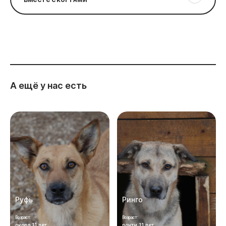
А ещё у нас есть
Руфь
Ринго
Возраст:
Возраст:
около 11 лет
почти 11 лет