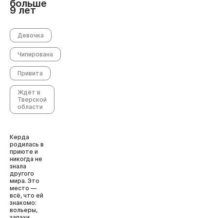
больше
9 лет
Девочка
Чипирована
Привита
Ждёт в
Тверской
области
Керда
родилась в
приюте и
никогда не
знала
другого
мира. Это
место —
всё, что ей
знакомо:
вольеры,
запахи,