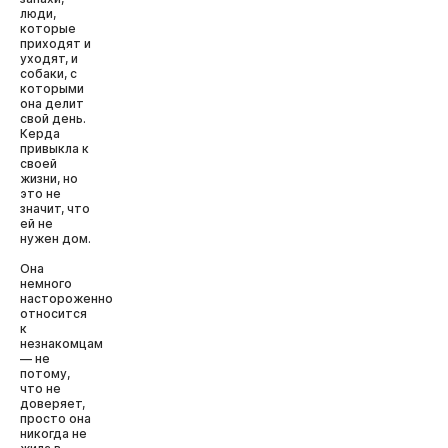
люди,
которые
приходят и
уходят, и
собаки, с
которыми
она делит
свой день.
Керда
привыкла к
своей
жизни, но
это не
значит, что
ей не
нужен дом.
Она
немного
настороженно
относится
к
незнакомцам
— не
потому,
что не
доверяет,
просто она
никогда не