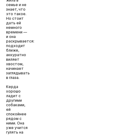
жила в
семье и не
знает, что
это такое.
Но стоит
дать ей
немного
времени —
и она
раскрывается:
подходит
ближе,
аккуратно
виляет
хвостом,
начинает
заглядывать
в глаза.
Керда
хорошо
ладит с
другими
собаками,
ей
спокойнее
рядом с
ними. Она
уже учится
гулять на