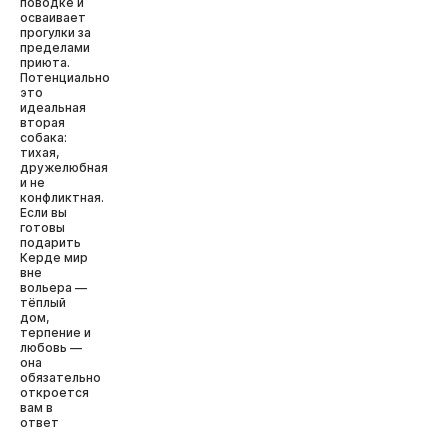
поводке и
осваивает
прогулки за
пределами
приюта.
Потенциально
это
идеальная
вторая
собака:
тихая,
дружелюбная
и не
конфликтная.
Если вы
готовы
подарить
Керде мир
вне
вольера —
тёплый
дом,
терпение и
любовь —
она
обязательно
откроется
вам в
ответ