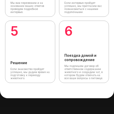
Мы вам перезвоним и на
Если интервью пройдет
основании ваших ответов
успешно, мы пригласим вас
проведем подробное
познакомиться с нашими
интервью.
подопечными.
5
6
Поездка домой и
сопровождение
Решение
Мы подпишем договор об
Если знакомство пройдет
ответственном содержании
успешно, мы дадим время на
животного и создадим чат,
в
подготовку к переезду
котором будем отвечать на
животного.
все ваши вопросы о питомце.