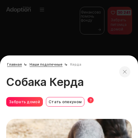
Финансово
30 241
помочь
Забрать
фонду
питомца
домой
Главная
Наши подопечные
Керда
Собака Керда
?
Забрать домой
Стать опекуном