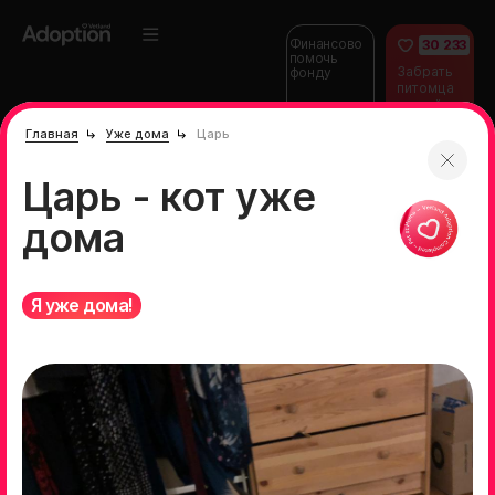
Финансово
30 233
помочь
Забрать
фонду
питомца
домой
Главная
Уже дома
Царь
Царь - кот уже
дома
Я уже дома!