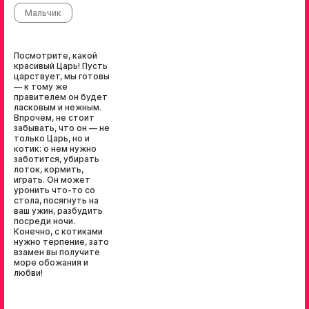
Мальчик
Посмотрите, какой
красивый Царь! Пусть
царствует, мы готовы
— к тому же
правителем он будет
ласковым и нежным.
Впрочем, не стоит
забывать, что он — не
только Царь, но и
котик: о нем нужно
заботится, убирать
лоток, кормить,
играть. Он может
уронить что-то со
стола, посягнуть на
ваш ужин, разбудить
посреди ночи.
Конечно, с котиками
нужно терпение, зато
взамен вы получите
море обожания и
любви!