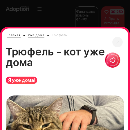
Финансово
30 250
помочь
Забрать
фонду
питомца
домой
Главная
Уже дома
Трюфель
Трюфель - кот уже
дома
Я уже дома!