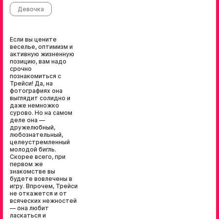
Девочка
Если вы цените
веселье, оптимизм и
активную жизненную
позицию, вам надо
срочно
познакомиться с
Трейси! Да, на
фотографиях она
выглядит солидно и
даже немножко
сурово. Но на самом
деле она —
дружелюбный,
любознательный,
целеустремленный
молодой бигль.
Скорее всего, при
первом же
знакомстве вы
будете вовлечены в
игру. Впрочем, Трейси
не откажется и от
всяческих нежностей
— она любит
ласкаться и