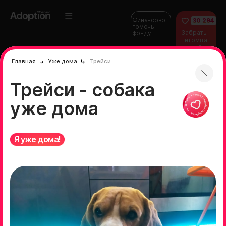
Финансово
30 294
помочь
Забрать
фонду
питомца
домой
Главная
Уже дома
Трейси
Трейси - собака
уже дома
Я уже дома!