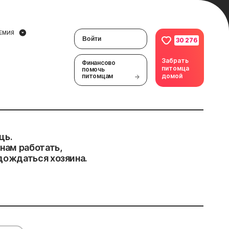
ЕМИЯ
Войти
30 276
Забрать
Финансово
питомца
помочь
питомцам
домой
щь.
нам работать,
дождаться хозяина.