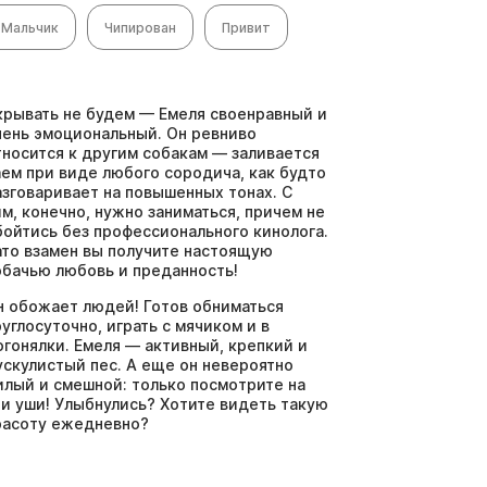
Мальчик
Чипирован
Привит
крывать не будем — Емеля своенравный и
чень эмоциональный. Он ревниво
тносится к другим собакам — заливается
аем при виде любого сородича, как будто
азговаривает на повышенных тонах. С
им, конечно, нужно заниматься, причем не
бойтись без профессионального кинолога.
ато взамен вы получите настоящую
обачью любовь и преданность!
н обожает людей! Готов обниматься
руглосуточно, играть с мячиком и в
огонялки. Емеля — активный, крепкий и
ускулистый пес. А еще он невероятно
илый и смешной: только посмотрите на
ти уши! Улыбнулись? Хотите видеть такую
расоту ежедневно?