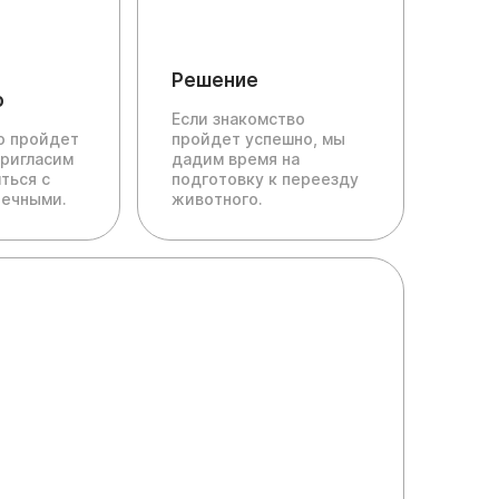
Решение
о
Если знакомство
ю пройдет
пройдет успешно, мы
пригласим
дадим время на
ться с
подготовку к переезду
печными.
животного.