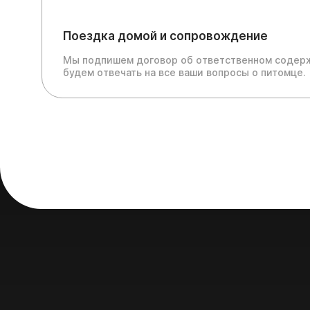
Поездка домой и сопровождение
Мы подпишем договор об ответственном содерж
будем отвечать на все ваши вопросы о питомце.