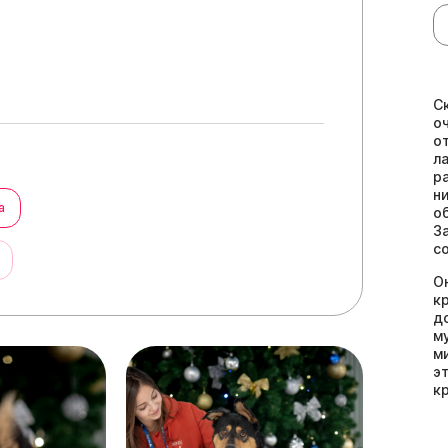
С
о
о
л
р
н
а
о
З
с
ы
О
к
д
м
м
э
к