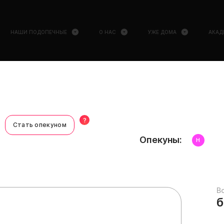
НАШИ ПОДОПЕЧНЫЕ
О НАС
УЖЕ ДОМА
АКАД
?
Стать опекуном
Опекуны:
Н
В
б