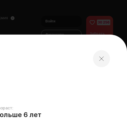
ЕМИЯ
Войти
30 256
Забрать
Финансово
питомца
помочь
питомцам
домой
озраст:
ольше 6 лет