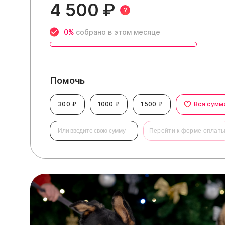
4 500 ₽
?
0%
собрано в этом месяце
Помочь
300 ₽
1000 ₽
1500 ₽
Вся сумм
Перейти к форме оплат