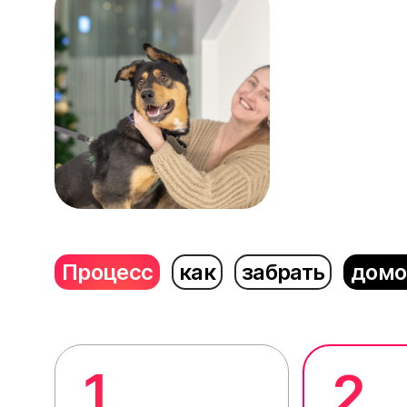
Процесс
как
забрать
домо
1
2