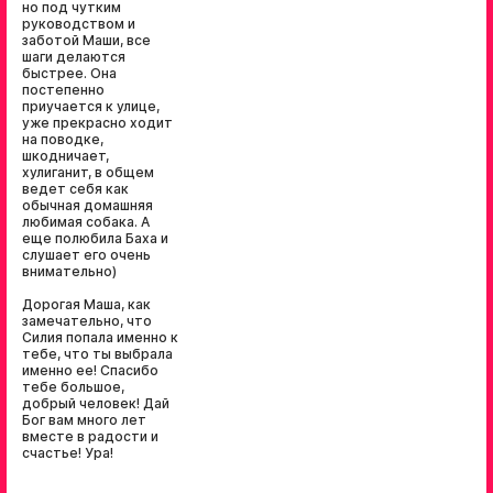
но под чутким
руководством и
заботой Маши, все
шаги делаются
быстрее. Она
постепенно
приучается к улице,
уже прекрасно ходит
на поводке,
шкодничает,
хулиганит, в общем
ведет себя как
обычная домашняя
любимая собака. А
еще полюбила Баха и
слушает его очень
внимательно)
Дорогая Маша, как
замечательно, что
Силия попала именно к
тебе, что ты выбрала
именно ее! Спасибо
тебе большое,
добрый человек! Дай
Бог вам много лет
вместе в радости и
счастье! Ура!