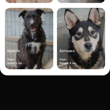
Кристя
Антошка
Возраст:
Возраст:
около 9 лет
больше 8 лет