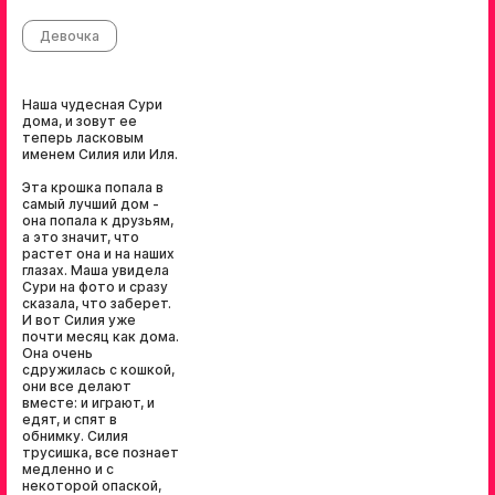
Девочка
Наша чудесная Сури
дома, и зовут ее
теперь ласковым
именем Силия или Иля.
Эта крошка попала в
самый лучший дом -
она попала к друзьям,
а это значит, что
растет она и на наших
глазах. Маша увидела
Сури на фото и сразу
сказала, что заберет.
И вот Силия уже
почти месяц как дома.
Она очень
сдружилась с кошкой,
они все делают
вместе: и играют, и
едят, и спят в
обнимку. Силия
трусишка, все познает
медленно и с
некоторой опаской,