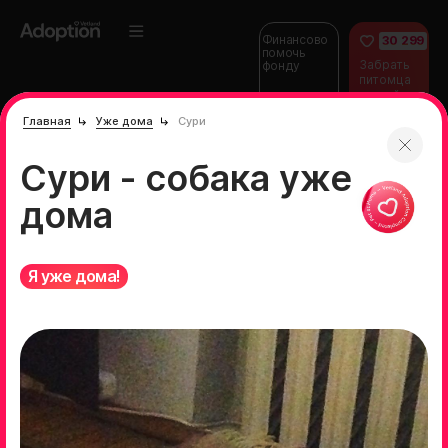
Финансово
30 299
помочь
Забрать
фонду
питомца
домой
Главная
Уже дома
Сури
Сури - собака уже
дома
Я уже дома!