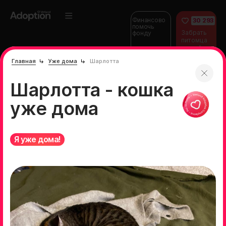
Финансово
30 293
помочь
Забрать
фонду
питомца
домой
Главная
Уже дома
Шарлотта
Шарлотта - кошка
уже дома
Я уже дома!