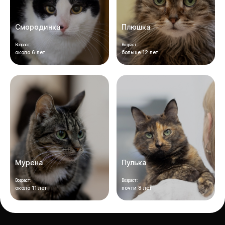
Смородинка
Плюшка
Возраст:
Возраст:
около 6 лет
больше 12 лет
Мурена
Пулька
Возраст:
Возраст:
около 11 лет
почти 8 лет