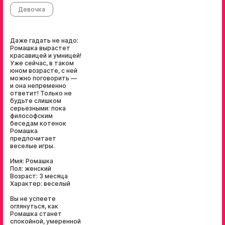
Девочка
Даже гадать не надо:
Ромашка вырастет
красавицей и умницей!
Уже сейчас, в таком
юном возрасте, с ней
можно поговорить —
и она непременно
ответит! Только не
будьте слишком
серьезными: пока
философским
беседам котенок
Ромашка
предпочитает
веселые игры.
Имя: Ромашка
Пол: женский
Возраст: 3 месяца
Характер: веселый
Вы не успеете
оглянуться, как
Ромашка станет
спокойной, умеренной