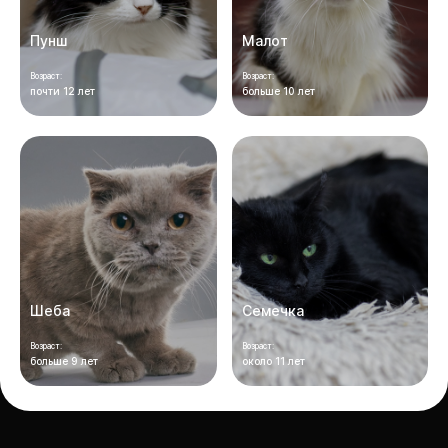
Пунш
Малот
Возраст:
Возраст:
почти 12 лет
больше 10 лет
Шеба
Семечка
Возраст:
Возраст:
больше 9 лет
около 11 лет