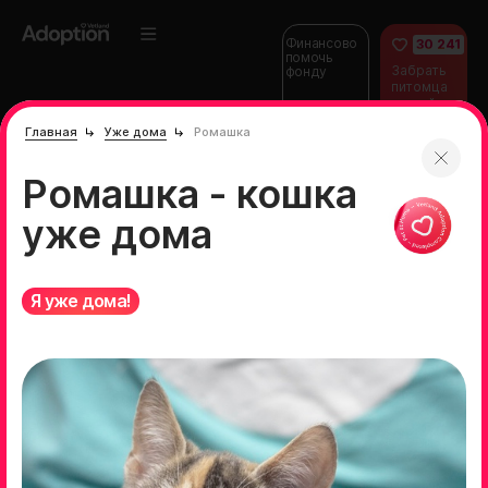
Финансово
30 241
помочь
Забрать
фонду
питомца
домой
Главная
Уже дома
Ромашка
Ромашка - кошка
уже дома
Я уже дома!