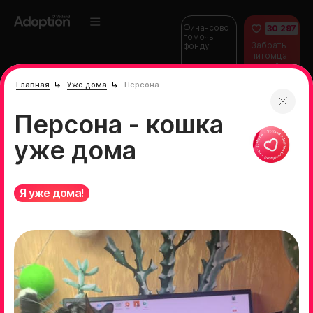
Финансово
30 297
помочь
Забрать
фонду
питомца
домой
Главная
Уже дома
Персона
Персона - кошка
уже дома
Я уже дома!