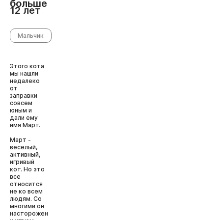
больше
12 лет
Мальчик
Этого кота
мы нашли
недалеко
от
заправки
совсем
юным и
дали ему
имя Март.
Март -
веселый,
активный,
игривый
кот. Но это
все
относится
не ко всем
людям. Со
многими он
насторожен