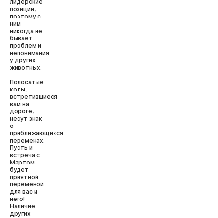
лидерские
позиции,
поэтому с
ним
никогда не
бывает
проблем и
непонимания
у других
животных.
Полосатые
коты,
встретившиеся
вам на
дороге,
несут знак
о
приближающихся
переменах.
Пусть и
встреча с
Мартом
будет
приятной
переменой
для вас и
него!
Наличие
других