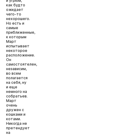
и угрюм,
как будто
ожидает
чего-то
нехорошего.
Но есть и
самые
приближенные,
к которым
Март
испытывает
некоторое
расположение.
Он
самостоятелен,
независим,
во всем
полагается
на себя, ну
и еще
немного на
собратьев.
Март
очень
дружен с
кошками и
котами.
Никогда не
претендует
на