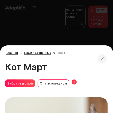
Финансово
30 215
помочь
Забрать
фонду
питомца
домой
Главная
Наши подопечные
Март
Кот Март
?
Забрать домой
Стать опекуном