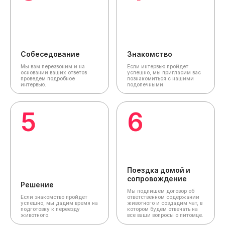
Собеседование
Знакомство
Мы вам перезвоним и на
Если интервью пройдет
основании ваших ответов
успешно, мы пригласим вас
проведем подробное
познакомиться с нашими
интервью.
подопечными.
5
6
Поездка домой и
сопровождение
Решение
Мы подпишем договор об
Если знакомство пройдет
ответственном содержании
успешно, мы дадим время на
животного и создадим чат,
в
подготовку к переезду
котором будем отвечать на
животного.
все ваши вопросы о питомце.