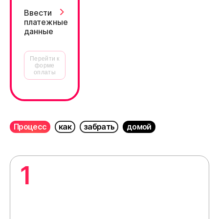
Ввести
платежные
данные
Перейти к
форме
оплаты
Процесс
как
забрать
домой
1