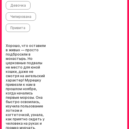
Девочка
Чипирована
Привита
Хорошо, что оставили
в живых — просто
подбросили в
монастырь. Но
церковные подвалы
не место для юной
кошки, даже не
смотря на ангельский
характер! Мурешку
привезли к нам в
прошлом ноябре,
когда начались
первые морозы. Она
быстро освоилась,
изучила пользование
лотком и
когтеточкой, узнала,
как приятно сидеть у
человека на руках и
громко мурчать.