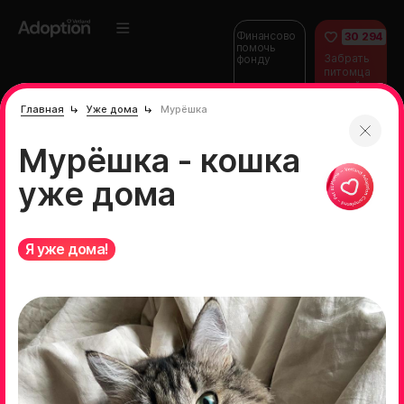
Финансово
30 294
помочь
Забрать
фонду
питомца
домой
Главная
Уже дома
Мурёшка
Мурёшка - кошка
уже дома
Я уже дома!