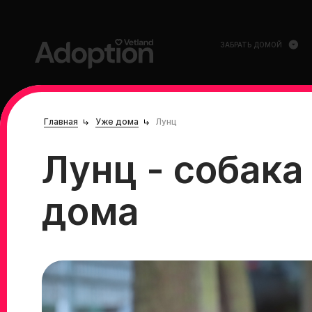
ЗАБРАТЬ ДОМОЙ
Главная
Уже дома
Лунц
Лунц - собака
дома