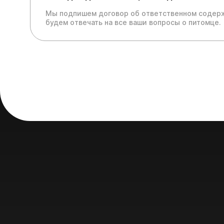
Мы подпишем договор об ответственном содерж
будем отвечать на все ваши вопросы о питомце.