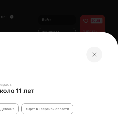
ЕМИЯ
Войти
30 251
Забрать
Финансово
питомца
помочь
питомцам
домой
озраст:
коло 11 лет
Девочка
Ждёт в Тверской области