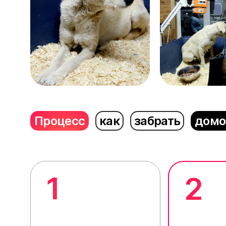
Процесс
как
забрать
домо
1
2