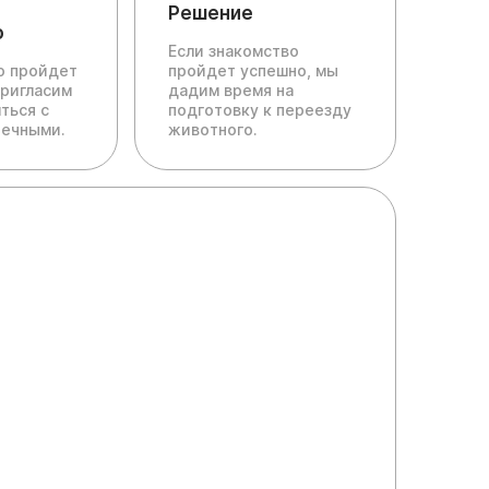
Решение
о
Если знакомство
ю пройдет
пройдет успешно, мы
пригласим
дадим время на
ться с
подготовку к переезду
печными.
животного.