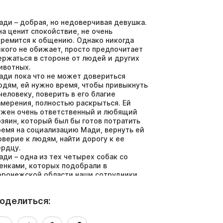
ади – добрая, но недоверчивая девушка.
на ценит спокойствие, не очень
тремится к общению. Однако никогда
икого не обижает, просто предпочитает
ержаться в стороне от людей и других
ивотных.
ади пока что не может довериться
юдям, ей нужно время, чтобы привыкнуть
 человеку, поверить в его благие
амерения, полностью раскрыться. Ей
ужен очень ответственный и любящий
озяин, который был бы готов потратить
ремя на социализацию Мади, вернуть ей
оверие к людям, найти дорогу к ее
ердцу.
ади – одна из тех четырех собак со
енками, которых подобрали в
оронежской области наши сотрудники,
огда возвращались в Москву из Луганска.
ы очень надеемся, что найдется человек,
оделиться:
оторый оценит эту собаку по
остоинству и подарит ей дом!
ади – здорова, стерилизована, привита.