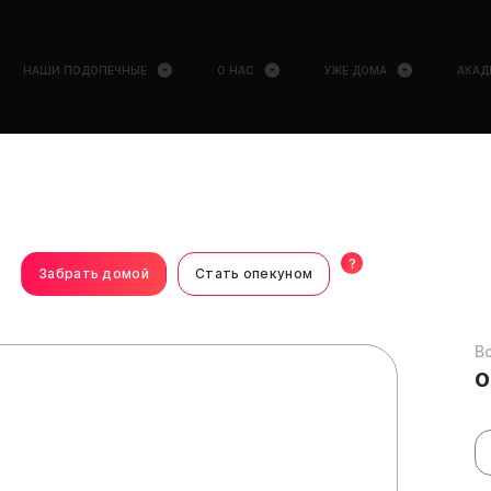
НАШИ ПОДОПЕЧНЫЕ
О НАС
УЖЕ ДОМА
АКАД
?
Забрать домой
Стать опекуном
В
о