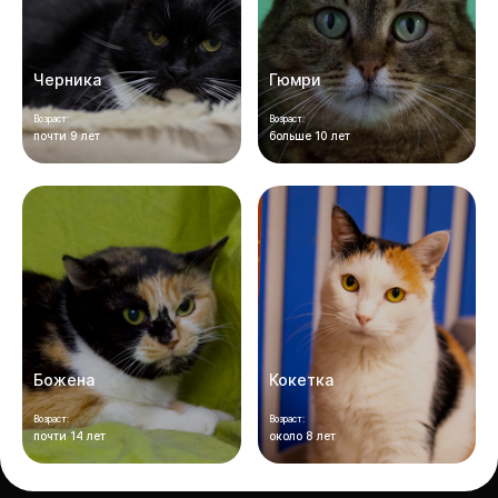
Черника
Гюмри
Возраст:
Возраст:
почти 9 лет
больше 10 лет
Божена
Кокетка
Возраст:
Возраст:
почти 14 лет
около 8 лет