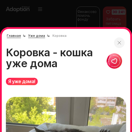
Финансово
30 241
помочь
Забрать
фонду
питомца
домой
Главная
Уже дома
Коровка
Коровка - кошка
уже дома
Я уже дома!