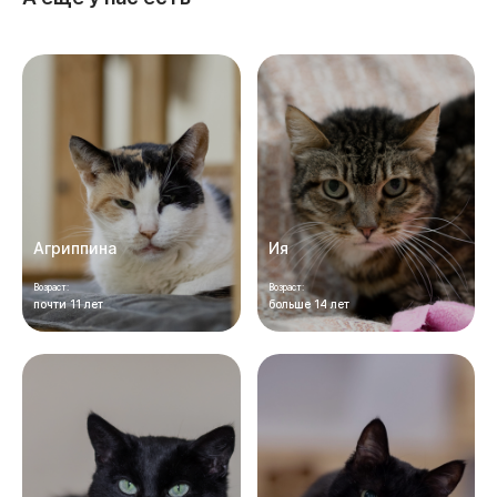
Агриппина
Ия
Возраст:
Возраст:
почти 11 лет
больше 14 лет