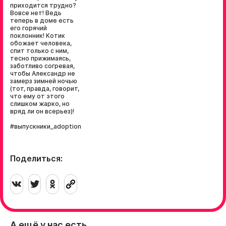
приходится трудно?
Вовсе нет! Ведь
теперь в доме есть
его горячий
поклонник! Котик
обожает человека,
спит только с ним,
тесно прижимаясь,
заботливо согревая,
чтобы Александр не
замерз зимней ночью
(тот, правда, говорит,
что ему от этого
слишком жарко, но
вряд ли он всерьез)!
#выпускники_adoption
Поделиться:
А ещё у нас есть