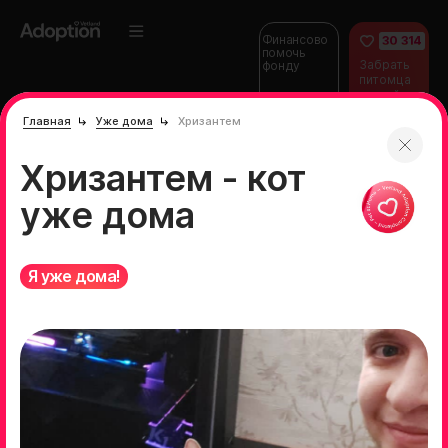
Финансово
30 314
помочь
Забрать
фонду
питомца
домой
Главная
Уже дома
Хризантем
Хризантем - кот
уже дома
Я уже дома!