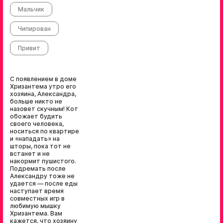
Мальчик
Чипирован
Привит
С появлением в доме
Хризантема утро его
хозяина, Александра,
больше никто не
назовет скучным! Кот
обожает будить
своего человека,
носиться по квартире
и «нападать» на
шторы, пока тот не
встанет и не
накормит пушистого.
Подремать после
Александру тоже не
удается — после еды
наступает время
совместных игр в
любимую мышку
Хризантема. Вам
кажется, что хозяину