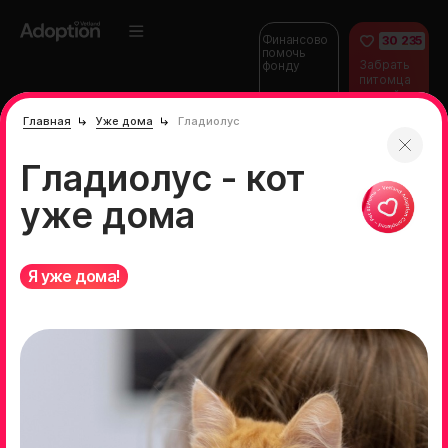
Финансово
30 235
помочь
Забрать
фонду
питомца
домой
Главная
Уже дома
Гладиолус
Гладиолус - кот
уже дома
Я уже дома!