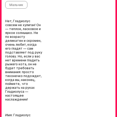
Мальчик
Нет, Гладиолус
совсем не хулиган! Он
— теплое, ласковое и
яркое солнышко. Не
по возрасту
деликатен и скромен,
очень любит, когда
его гладят — сам
подставляет под руку
голову. Но, если у вас
нет времени гладить
рыжего кота, он не
будет требовать
внимания: просто
тихонечко подождет,
когда вы, наконец,
поймете, что
держать на руках
Гладиолуса —
настоящее
наслаждение!
Имя: Гладиолус