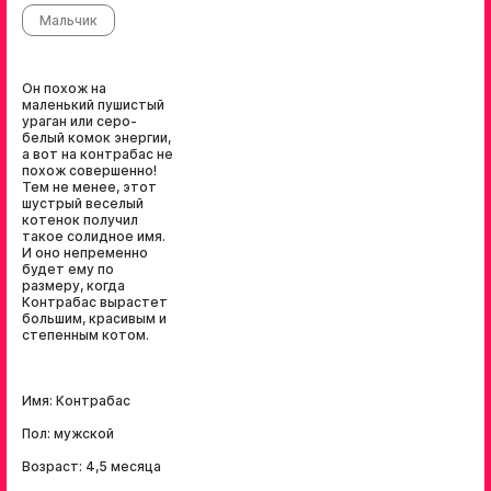
Мальчик
Он похож на
маленький пушистый
ураган или серо-
белый комок энергии,
а вот на контрабас не
похож совершенно!
Тем не менее, этот
шустрый веселый
котенок получил
такое солидное имя.
И оно непременно
будет ему по
размеру, когда
Контрабас вырастет
большим, красивым и
степенным котом.
Имя: Контрабас
Пол: мужской
Возраст: 4,5 месяца