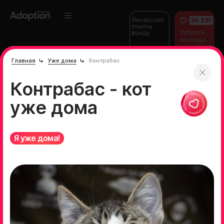
Финансово
30 237
помочь
Забрать
фонду
питомца
домой
Главная
Уже дома
Контрабас
Контрабас - кот
уже дома
Я уже дома!