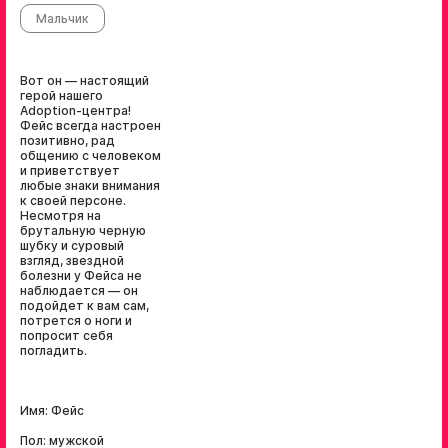
Мальчик
Вот он — настоящий
герой нашего
Adoption-центра!
Фейс всегда настроен
позитивно, рад
общению с человеком
и приветствует
любые знаки внимания
к своей персоне.
Несмотря на
брутальную черную
шубку и суровый
взгляд, звездной
болезни у Фейса не
наблюдается — он
подойдет к вам сам,
потрется о ноги и
попросит себя
погладить.
Имя: Фейс
Пол: мужской