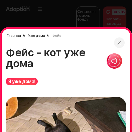
Финансово
30 295
помочь
Забрать
фонду
питомца
домой
Главная
Уже дома
Фейс
Фейс - кот уже
дома
Я уже дома!