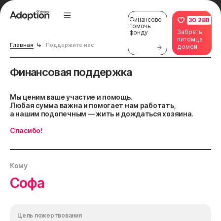
Финансово
30 280
помочь
Забрать
фонду
питомца
Главная
Поддержите нас
домой
Финансовая поддержка
Мы ценим ваше участие и помощь.
Любая сумма важна и помогает нам работать,
а нашим подопечным — жить и дождаться хозяина.
Спасибо!
Кому
Софа
Цель пожертвования