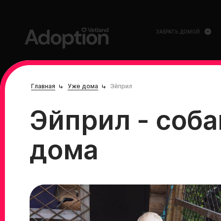
ЗАБРАТЬ ДОМОЙ
Главная
Уже дома
Эйприл
Эйприл - соба
дома