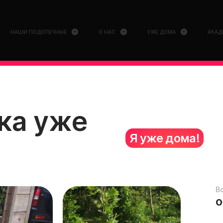
НАШИ ПОДОПЕЧНЫЕ
О НАС
УЖЕ ДОМА
АКАД
ка уже
Я уже дома!
В
о