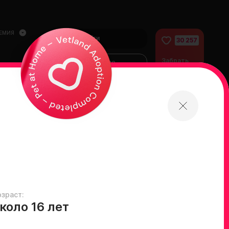
ЕМИЯ
Войти
30 257
Забрать
Финансово
питомца
помочь
питомцам
домой
озраст:
коло 16 лет