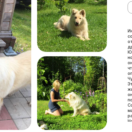
И
с
о
д
Ю
н
о
ч
о
Ч
Э
ж
о
п
С
м
р
Н
б
о