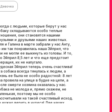
Девочка
ногда с людьми, которые берут у нас
обаку складываются особо теплые
тношения, они становятся нашими
рузьями и друзьями наших животных.
ля и Галина в марте забрали у нас Анту,
о им так понравилась наша Эйприл, что
ни не могли ее выкинуть из головы. И то,
то Эйприл 8,5 лет и что еще предстоит
перация, их не напугало.
удесная Эйприл теперь очень счастлива!
та собака всегда тянулась к людям, а
изнь ее была не особо радостной: 8 лет
на провела на улице в будке на цепи, а
осле смерти хозяина оказалась у нас.
обака не молода и, прямо скажем, не
аленькая, поэтому мы не особо
ассчитывали на такой счастливый исход.
о нужно верить в чудеса! Две наших
еляночки теперь счастливы в доброй и
чень заботливой семье. Пока они еще не