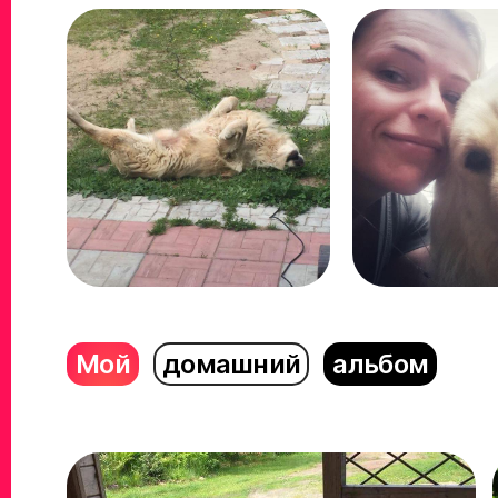
Мой
домашний
альбом