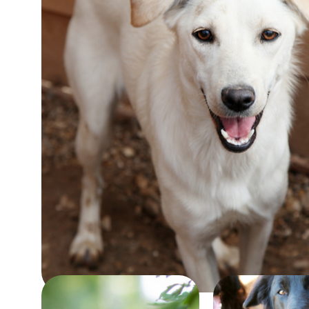
Возраст:
больше 9 лет
Забрать
Помочь