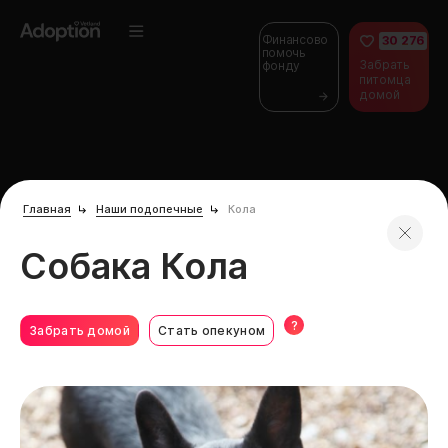
Финансово
30 276
помочь
Забрать
фонду
питомца
домой
Главная
Наши подопечные
Кола
Собака Кола
?
Забрать домой
Стать опекуном