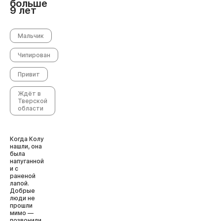
больше
9 лет
Мальчик
Чипирован
Привит
Ждёт в
Тверской
области
Когда Колу
нашли, она
была
напуганной
и с
раненой
лапой.
Добрые
люди не
прошли
мимо —
позвонили