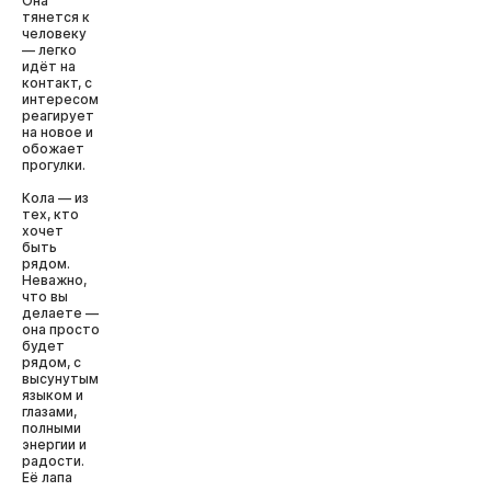
Она
тянется к
человеку
— легко
идёт на
контакт, с
интересом
реагирует
на новое и
обожает
прогулки.
Кола — из
тех, кто
хочет
быть
рядом.
Неважно,
что вы
делаете —
она просто
будет
рядом, с
высунутым
языком и
глазами,
полными
энергии и
радости.
Её лапа