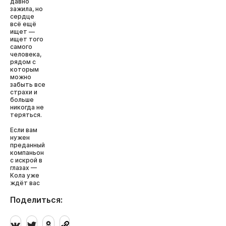
давно
зажила, но
сердце
всё ещё
ищет —
ищет того
самого
человека,
рядом с
которым
можно
забыть все
страхи и
больше
никогда не
теряться.
Если вам
нужен
преданный
компаньон
с искрой в
глазах —
Кола уже
ждёт вас
Поделиться: