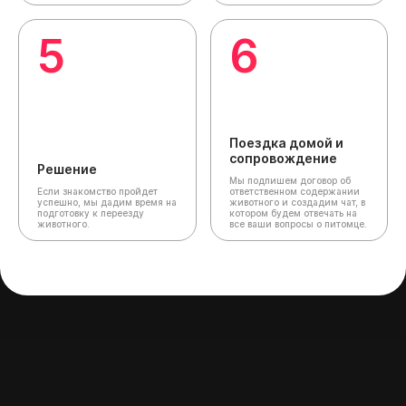
5
6
Поездка домой и
сопровождение
Решение
Мы подпишем договор об
Если знакомство пройдет
ответственном содержании
успешно, мы дадим время на
животного и создадим чат,
в
подготовку к переезду
котором будем отвечать на
животного.
все ваши вопросы о питомце.