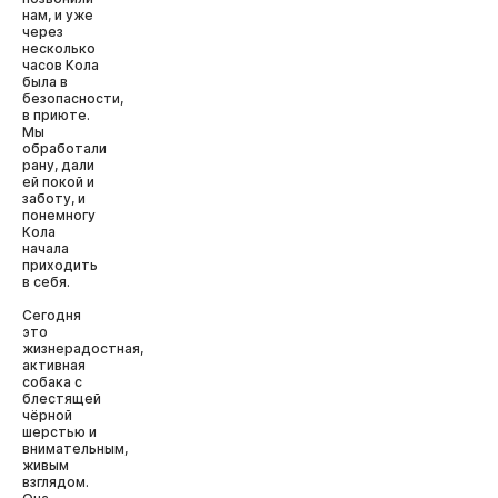
нам, и уже
через
несколько
часов Кола
была в
безопасности,
в приюте.
Мы
обработали
рану, дали
ей покой и
заботу, и
понемногу
Кола
начала
приходить
в себя.
Сегодня
это
жизнерадостная,
активная
собака с
блестящей
чёрной
шерстью и
внимательным,
живым
взглядом.