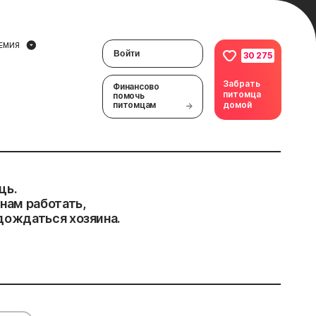
ЕМИЯ
Войти
30 275
Забрать
Финансово
питомца
помочь
питомцам
домой
щь.
нам работать,
дождаться хозяина.