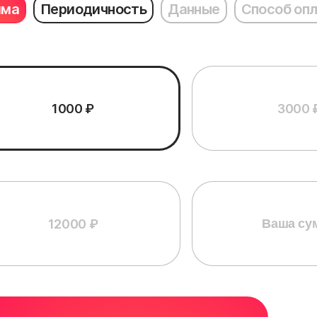
мма
Периодичность
Данные
Способ оп
1000 ₽
3000 
12000 ₽