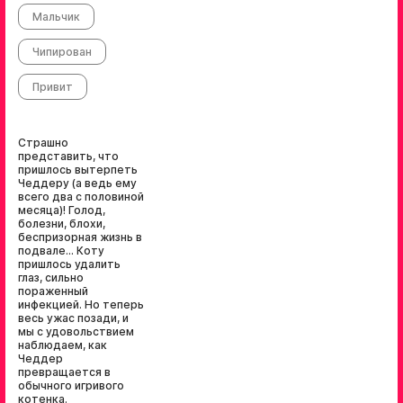
Мальчик
Чипирован
Привит
Страшно
представить, что
пришлось вытерпеть
Чеддеру (а ведь ему
всего два с половиной
месяца)! Голод,
болезни, блохи,
беспризорная жизнь в
подвале... Коту
пришлось удалить
глаз, сильно
пораженный
инфекцией. Но теперь
весь ужас позади, и
мы с удовольствием
наблюдаем, как
Чеддер
превращается в
обычного игривого
котенка.