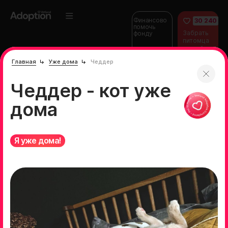
Финансово
30 240
помочь
Забрать
фонду
питомца
домой
Главная
Уже дома
Чеддер
Чеддер - кот уже
дома
Я уже дома!