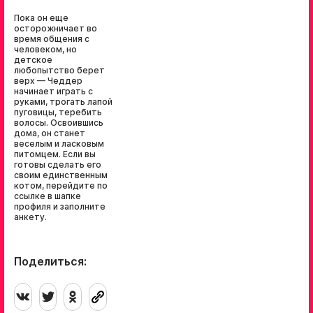
Пока он еще
осторожничает во
время общения с
человеком, но
детское
любопытство берет
верх — Чеддер
начинает играть с
руками, трогать лапой
пуговицы, теребить
волосы. Освоившись
дома, он станет
веселым и ласковым
питомцем. Если вы
готовы сделать его
своим единственным
котом, перейдите по
ссылке в шапке
профиля и заполните
анкету.
Поделиться: