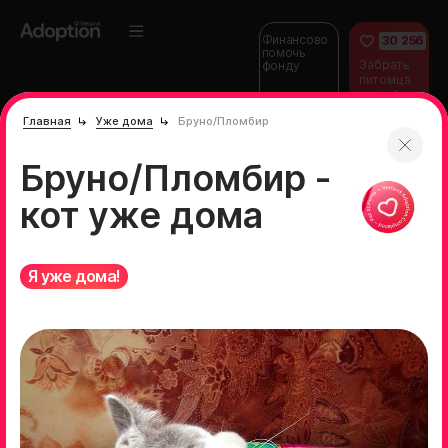
Финансово
30 256
помочь
Забрать
фонду
питомца
домой
Главная
Уже дома
Бруно/Пломбир
Бруно/Пломбир -
кот уже дома
Я уже дома!