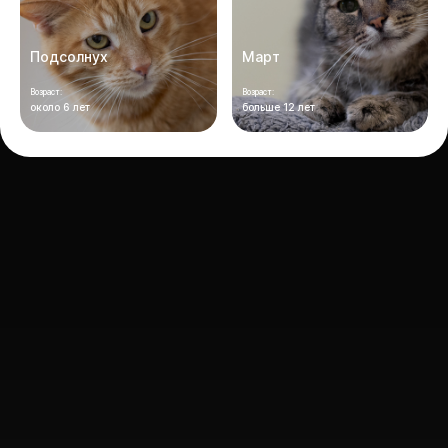
Подсолнух
Март
Возраст:
Возраст:
около 6 лет
больше 12 лет