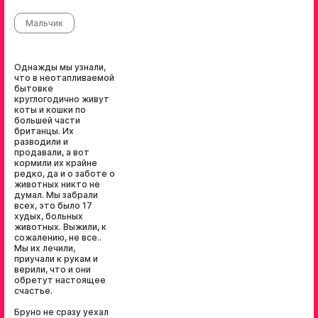
Мальчик
Однажды мы узнали,
что в неотапливаемой
бытовке
круглогодично живут
коты и кошки по
большей части
британцы. Их
разводили и
продавали, а вот
кормили их крайне
редко, да и о заботе о
животных никто не
думал. Мы забрали
всех, это было 17
худых, больных
животных. Выжили, к
сожалению, не все..
Мы их лечили,
приучали к рукам и
верили, что и они
обретут настоящее
счастье.
Бруно не сразу уехал