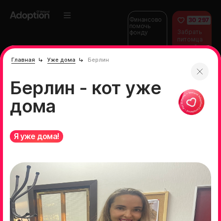
Финансово
30 297
помочь
Забрать
фонду
питомца
домой
Главная
Уже дома
Берлин
Берлин - кот уже
дома
Я уже дома!