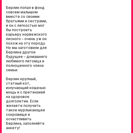
Берлин попал в фонд
совсем малышом
вместе со своими
братьями и сестрами,
и он с легкостью мог
бы построить
карьеру норвежского
лесного – очень уж он
похож на эту породу.
Но мы заготовили для
Берлина другое
будущее – домашнего
любимого питомца и
полноценного члена
семьи.
Берлин крупный,
статный кот,
излучающий кошачью
мощь и с претензией
на здоровое
долголетие. Если
желаете получить
такое мурлыкающее
сокровище и
осчастливить
Берлина, заполняйте
анкету!