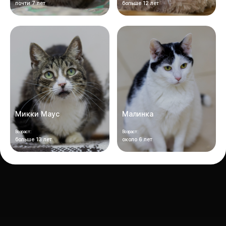
почти 7 лет
больше 12 лет
Микки Маус
Малинка
Возраст:
Возраст:
больше 13 лет
около 6 лет