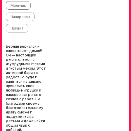
Мальчик
Чипирован
Привит
Берлин вернулся и
снова хочет домой!
Он — настоящий
джентельмен с
изумрудными глазами
и густым мехом. Этот
истинный барин с
радостью будет
валяться на диване,
приносить свои
любимые игрушки и
ласково встречать
хозяев с работы. А
благодаря своему
благожелательному
нраву сможет
подружиться с
детьми и даже найти
общий язык с
собакой.