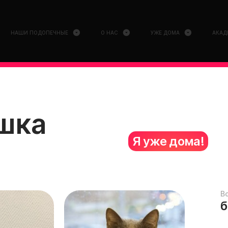
НАШИ ПОДОПЕЧНЫЕ
О НАС
УЖЕ ДОМА
АКАД
ошка
Я уже дома!
В
б