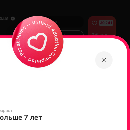
ЕМИЯ
Войти
30 241
Забрать
Финансово
питомца
помочь
питомцам
домой
озраст:
ольше 7 лет