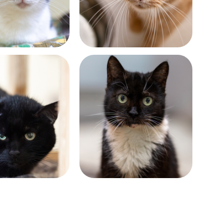
лет
почти 7 лет
Возраст:
лет
больше 13 лет