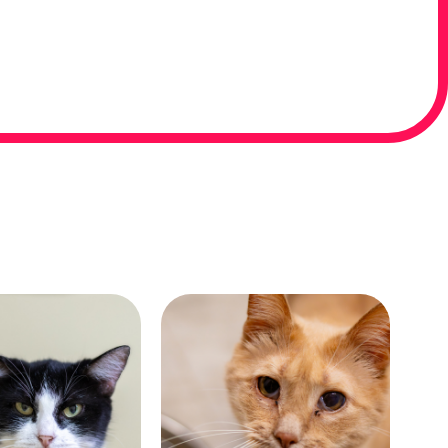
Возраст: