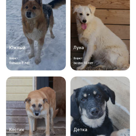
Южный
Луна
Возраст:
Возраст:
больше 8 лет
около 10 лет
Костик
Детка