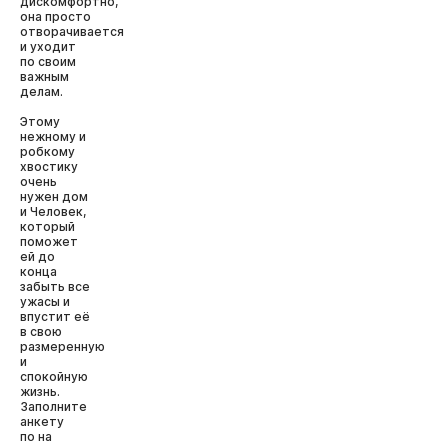
дискомфортно,
она просто
отворачивается
и уходит
по своим
важным
делам.
Этому
нежному и
робкому
хвостику
очень
нужен дом
и Человек,
который
поможет
ей до
конца
забыть все
ужасы и
впустит её
в свою
размеренную
и
спокойную
жизнь.
Заполните
анкету
по на