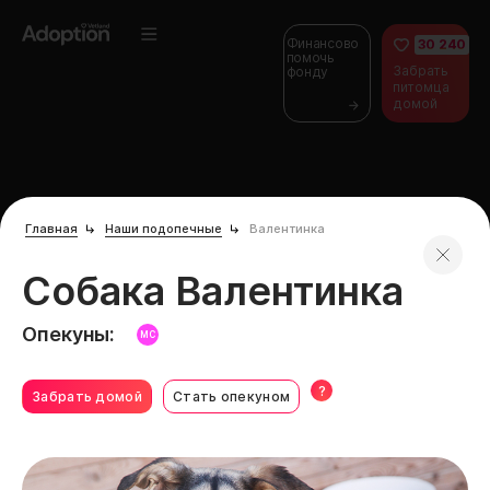
Финансово
30 240
помочь
Забрать
фонду
питомца
домой
Главная
Наши подопечные
Валентинка
Собака Валентинка
Опекуны:
МС
?
Забрать домой
Стать опекуном