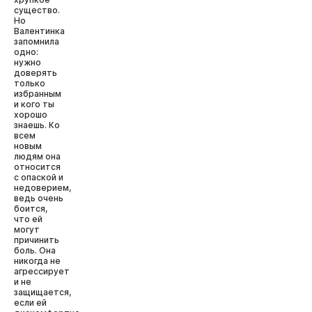
существо.
Но
Валентинка
запомнила
одно:
нужно
доверять
только
избранным
и кого ты
хорошо
знаешь. Ко
всем
новым
людям она
относится
с опаской и
недоверием,
ведь очень
боится,
что ей
могут
причинить
боль. Она
никогда не
агрессирует
и не
защищается,
если ей