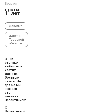
Возраст:
почти
11 лет
Девочка
Ждёт в
Тверской
области
В ней
столько
любви, что
хватит
даже на
большую
семью. Не
зря же мы
назвали
эту
милашку
Валентинкой!
С
Валентинкой