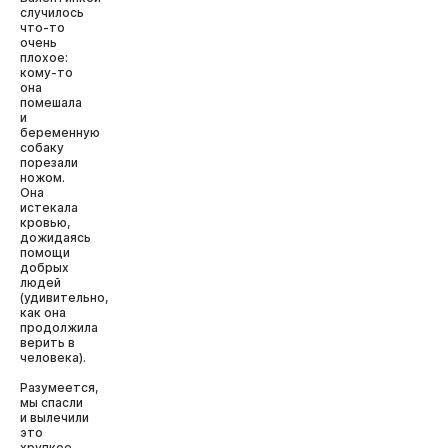
случилось
что-то
очень
плохое:
кому-то
она
помешала
и
беременную
собаку
порезали
ножом.
Она
истекала
кровью,
дожидаясь
помощи
добрых
людей
(удивительно,
как она
продолжила
верить в
человека).
Разумеется,
мы спасли
и вылечили
это
хрупкое