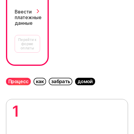
Ввести
платежные
данные
Перейти к
форме
оплаты
Процесс
как
забрать
домой
1