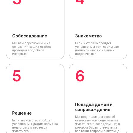
Собеседование
Знакомство
Мы вам перезвоним и на
Если интервью пройдет
основании ваших ответов
успешно, мы пригласим вас
проведем подробное
познакомиться с нашими
интервью.
подопечными.
5
6
Поездка домой и
сопровождение
Решение
Мы подпишем договор об
Если знакомство пройдет
ответственном содержании
успешно, мы дадим время на
животного и создадим чат,
в
подготовку к переезду
котором будем отвечать на
животного.
все ваши вопросы о питомце.