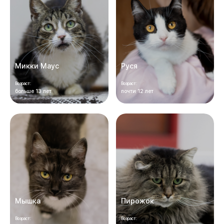
Микки Маус
Руся
Возраст:
Возраст:
больше 13 лет
почти 12 лет
Мышка
Пирожок
Возраст:
Возраст: