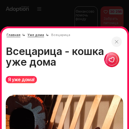
Финансово
30 256
помочь
Забрать
фонду
питомца
домой
Главная
Уже дома
Всецарица
Всецарица - кошка
уже дома
Я уже дома!