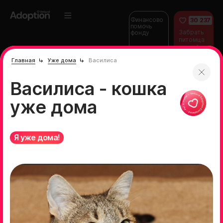
Финансово
30 237
помочь
Забрать
фонду
питомца
домой
Главная
Уже дома
Василиса
Василиса - кошка
уже дома
Я уже дома!