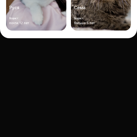
Руся
Сёма
Возраст:
Возраст:
почти 12 лет
больше 5 лет