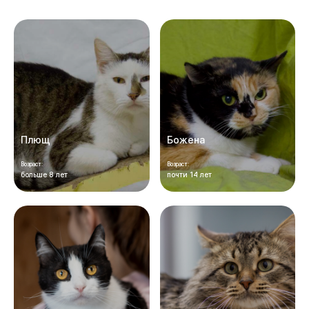
Плющ
Божена
Возраст:
Возраст:
больше 8 лет
почти 14 лет