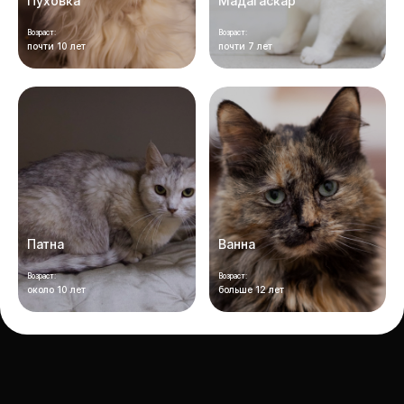
Пуховка
Мадагаскар
Возраст:
Возраст:
почти 10 лет
почти 7 лет
Патна
Ванна
Возраст:
Возраст:
около 10 лет
больше 12 лет