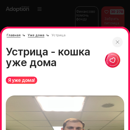
Финансово
30 278
помочь
Забрать
фонду
питомца
домой
Главная
Уже дома
Устрица
Устрица - кошка
уже дома
Я уже дома!