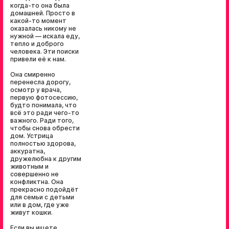
когда-то она была
домашней. Просто в
какой-то момент
оказалась никому не
нужной — искала еду,
тепло и доброго
человека. Эти поиски
привели её к нам.
Она смиренно
перенесла дорогу,
осмотр у врача,
первую фотосессию,
будто понимала, что
всё это ради чего-то
важного. Ради того,
чтобы снова обрести
дом. Устрица
полностью здорова,
аккуратна,
дружелюбна к другим
животным и
совершенно не
конфликтна. Она
прекрасно подойдёт
для семьи с детьми
или в дом, где уже
живут кошки.
Если вы ищете