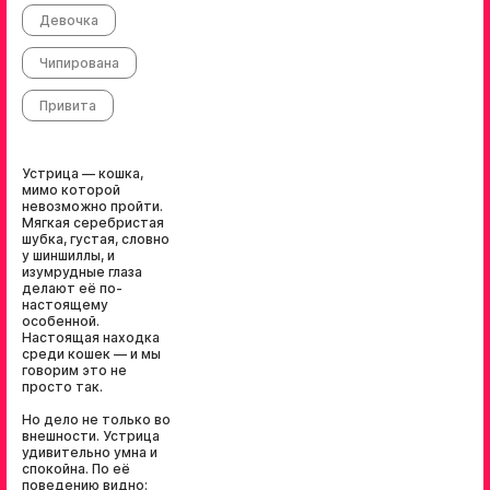
Девочка
Чипирована
Привита
Устрица — кошка,
мимо которой
невозможно пройти.
Мягкая серебристая
шубка, густая, словно
у шиншиллы, и
изумрудные глаза
делают её по-
настоящему
особенной.
Настоящая находка
среди кошек — и мы
говорим это не
просто так.
Но дело не только во
внешности. Устрица
удивительно умна и
спокойна. По её
поведению видно: