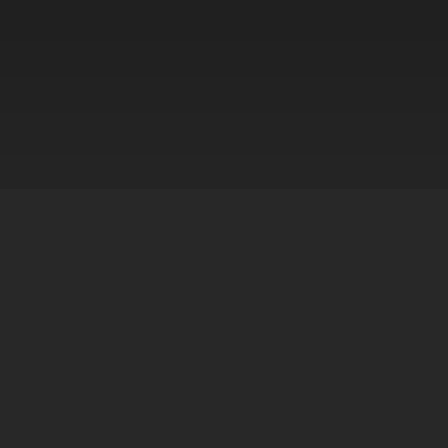
О нас
Социальные сети
КОМАНДА
ВКОНТАКТЕ