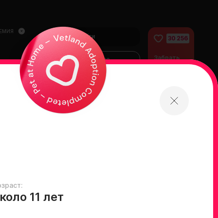
ЕМИЯ
Войти
30 256
Забрать
Финансово
питомца
помочь
питомцам
домой
озраст:
коло 11 лет