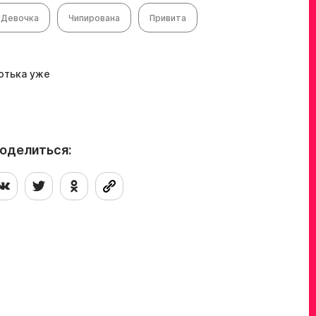
Девочка
Чипирована
Привита
ютька уже
оделиться: