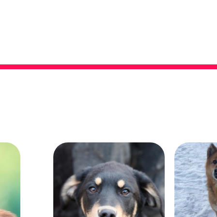
Возраст:
Возраст: