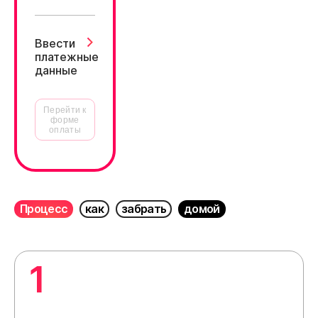
Ввести
платежные
данные
Перейти к
форме
оплаты
Процесс
как
забрать
домой
1