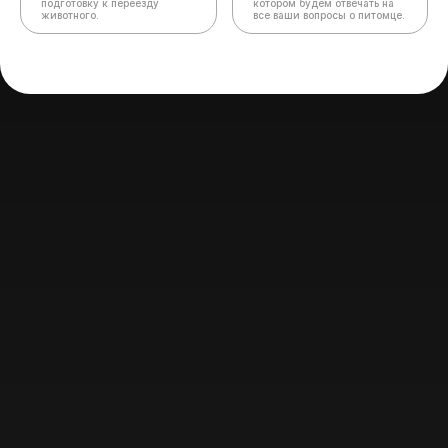
подготовку к переезду
котором будем отвечать на
животного.
все ваши вопросы о питомце.