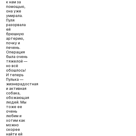
к нам за
помощью,
она уже
умирала.
Пуля
разорвала
ей
брюшную
артерию,
почку и
печень.
Операция
была очень
тяжелой —
но всё
обошлось!
И теперь
Пулька —
жизнерадостная
и активная
собака,
обожающая
людей. Мы
тоже ее
очень
любим и
хотим как
можно
скорее
найти ей