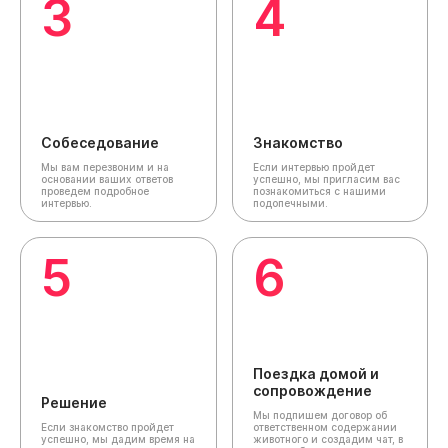
3
4
Собеседование
Знакомство
Мы вам перезвоним и на
Если интервью пройдет
основании ваших ответов
успешно, мы пригласим вас
проведем подробное
познакомиться с нашими
интервью.
подопечными.
5
6
Поездка домой и
сопровождение
Решение
Мы подпишем договор об
Если знакомство пройдет
ответственном содержании
успешно, мы дадим время на
животного и создадим чат,
в