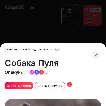
Финансово
30 239
помочь
Забрать
фонду
питомца
домой
Главная
Наши подопечные
Пуля
Собака Пуля
Опекуны:
...
Ю
Д
С
?
Забрать домой
Стать опекуном