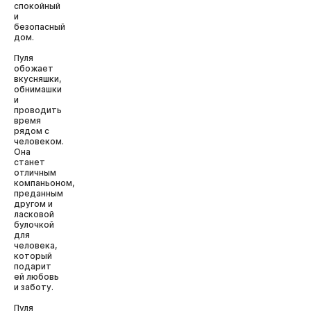
спокойный
и
безопасный
дом.
Пуля
обожает
вкусняшки,
обнимашки
и
проводить
время
рядом с
человеком.
Она
станет
отличным
компаньоном,
преданным
другом и
ласковой
булочкой
для
человека,
который
подарит
ей любовь
и заботу.
Пуля