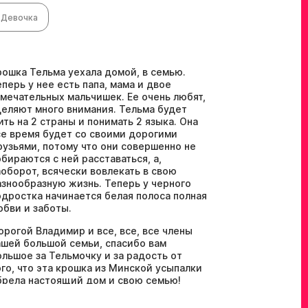
Девочка
рошка Тельма уехала домой, в семью.
еперь у нее есть папа, мама и двое
амечательных мальчишек. Ее очень любят,
деляют много внимания. Тельма будет
ить на 2 страны и понимать 2 языка. Она
се время будет со своими дорогими
рузьями, потому что они совершенно не
обираются с ней расставаться, а,
аоборот, всячески вовлекать в свою
азнообразную жизнь. Теперь у черного
одростка начинается белая полоса полная
юбви и заботы.
орогой Владимир и все, все, все члены
ашей большой семьи, спасибо вам
ольшое за Тельмочку и за радость от
ого, что эта крошка из Минской усыпалки
брела настоящий дом и свою семью!