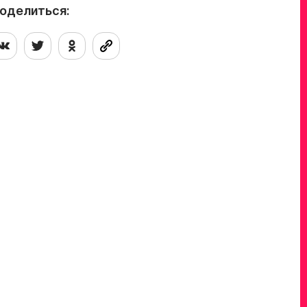
оделиться: