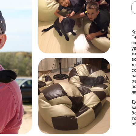
К
Т
з
у
ж
в
д
с
н
р
п
л
Д
в
б
т
о