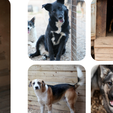
Возраст:
Возраст:
больше 11 лет
почти 13 
Возраст:
Возраст:
больше 10 лет
больше 9