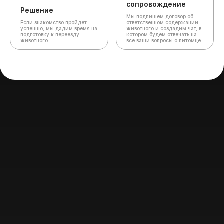
сопровождение
Решение
Мы подпишем договор об
Если знакомство пройдет
ответственном содержании
успешно, мы дадим время на
животного и создадим чат,
в
подготовку к переезду
котором будем отвечать на
животного.
все ваши вопросы о питомце.