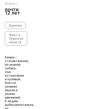
Возраст:
почти
12 лет
Девочка
Ждёт в
Тверской
области
Кемра –
стеснительная,
но нежная
собака.
Она
осторожная
и пугливая,
боится
громких
звуков и
резких
движений.
К людям
доброжелательна,
но