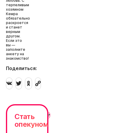
любовь. С
терпеливым
хозяином
Кемра
обязательно
раскроется
и станет
верным
другом.
Если это
вы —
заполните
анкету на
знакомство!
Поделиться:
Стать
опекуном