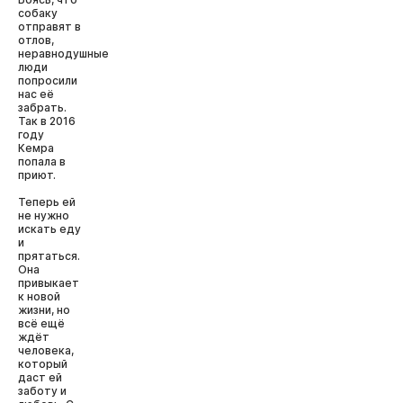
собаку
отправят в
отлов,
неравнодушные
люди
попросили
нас её
забрать.
Так в 2016
году
Кемра
попала в
приют.
Теперь ей
не нужно
искать еду
и
прятаться.
Она
привыкает
к новой
жизни, но
всё ещё
ждёт
человека,
который
даст ей
заботу и