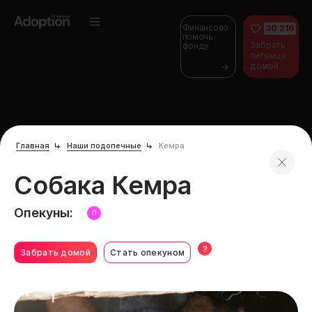
Финансово
30 216
помочь
Забрать
фонду
питомца
домой
Главная
Наши подопечные
Кемра
Собака Кемра
Опекуны:
П
?
Забрать домой
Стать опекуном