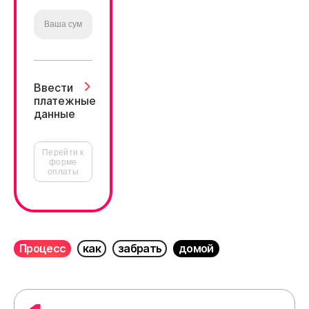
Ввести
платежные
данные
Перейти к
форме
оплаты
Процесс
как
забрать
домой