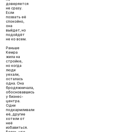
доверяется
не сразу.
Если
позвать её
спокойно,
она
выйдет, но
подойдёт
не ко всем.
Раньше
Кемра
жила на
стройке,
но когда
люди
уехали,
осталась
одна. Она
бродяжничала,
обосновавшись
у бизнес-
центра.
Одни
подкармливали
её, другие
хотели от
неё
избавиться.
Боясь, что