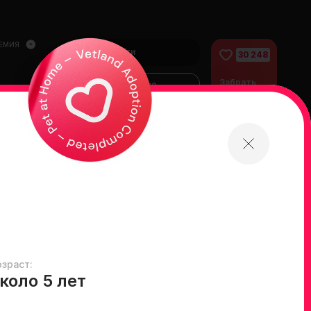
ЕМИЯ
Войти
30 248
Забрать
Финансово
питомца
помочь
питомцам
домой
озраст:
коло 5 лет