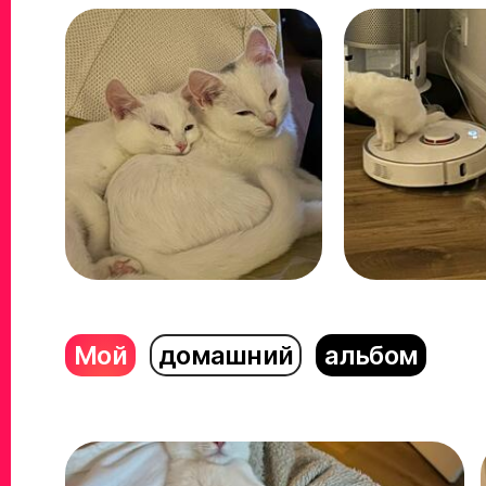
Мой
домашний
альбом