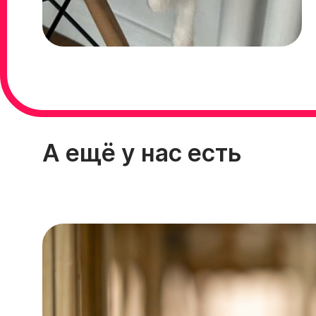
А ещё у нас есть