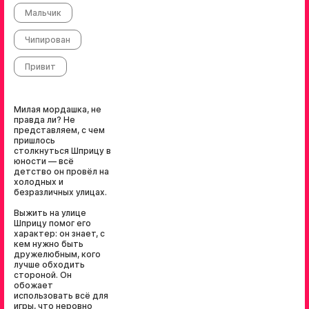
Мальчик
Чипирован
Привит
Милая мордашка, не
правда ли? Не
представляем, с чем
пришлось
столкнуться Шприцу в
юности — всё
детство он провёл на
холодных и
безразличных улицах.
Выжить на улице
Шприцу помог его
характер: он знает, с
кем нужно быть
дружелюбным, кого
лучше обходить
стороной. Он
обожает
использовать всё для
игры, что неровно