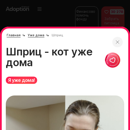
Финансово
30 278
помочь
Забрать
фонду
питомца
домой
Главная
Уже дома
Шприц
Шприц - кот уже
дома
Я уже дома!