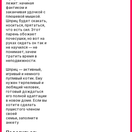
лежит: начиная
фантиком и
заканчивая удочкой с
плюшевой мышкой.
Шприц будет скакать,
носиться, прятаться,
что есть сил. Этот
парень обожает
почесушки, но вот на
руках сидеть он так и
не научился — не
понимает, зачем
тратить время в
неподвижности.
Шприц — активный,
игривый и немного
пугливый котик. Ему
нужен терпеливый и
любящий человек,
готовый дождаться
его полной адаптации
в новом доме. Если вы
хотите сделать
пушистого членом
своей
семьи, заполните
анкету