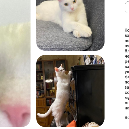
К
в
н
п
б
ч
р
в
у
ф
п
з
с
м
о
н
В
ф
м