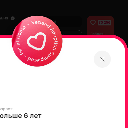
ЕМИЯ
Войти
30 256
Забрать
Финансово
питомца
помочь
питомцам
домой
озраст:
ольше 6 лет