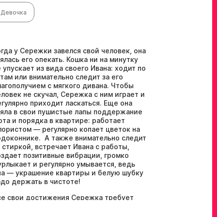
Девочка
огда у Сережки завелся свой человек, она
зялась его опекать. Кошка ни на минутку
е упускает из вида своего Ивана: ходит по
ятам или внимательно следит за его
лагополучием с мягкого дивана. Чтобы
еловек не скучал, Сережка с ним играет и
егулярно приходит ласкаться. Еще она
зяла в свои пушистые лапы поддержание
юта и порядка в квартире: работает
лористом — регулярно копает цветок на
одоконнике. А также внимательно следит
а стиркой, встречает Ивана с работы,
оздает позитивные вибрации, громко
урлыкает и регулярно умывается, ведь
на — украшение квартиры и белую шубку
адо держать в чистоте!
се свои достижения Сережка требует
иксировать в Инстаграме, чтобы как
ожно больше людей узнало, как ей