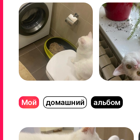
Мой
домашний
альбом