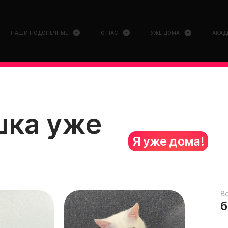
НАШИ ПОДОПЕЧНЫЕ
О НАС
УЖЕ ДОМА
АКАД
шка уже
Я уже дома!
В
б