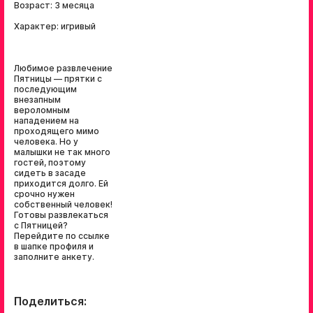
Возраст: 3 месяца
Характер: игривый
Любимое развлечение
Пятницы — прятки с
последующим
внезапным
вероломным
нападением на
проходящего мимо
человека. Но у
малышки не так много
гостей, поэтому
сидеть в засаде
приходится долго. Ей
срочно нужен
собственный человек!
Готовы развлекаться
с Пятницей?
Перейдите по ссылке
в шапке профиля и
заполните анкету.
Поделиться: