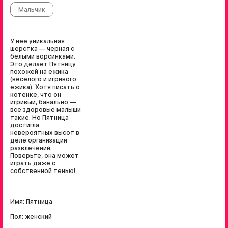
Мальчик
У нее уникальная
шерстка — черная с
белыми ворсинками.
Это делает Пятницу
похожей на ежика
(веселого и игривого
ежика). Хотя писать о
котенке, что он
игривый, банально —
все здоровые малыши
такие. Но Пятница
достигла
невероятных высот в
деле организации
развлечений.
Поверьте, она может
играть даже с
собственной тенью!
Имя: Пятница
Пол: женский