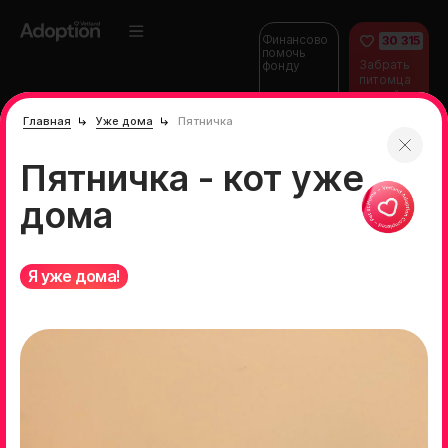
Финансово
30 315
помочь
Забрать
фонду
питомца
домой
Главная
Уже дома
Пятничка
Пятничка - кот уже
дома
Я уже дома!